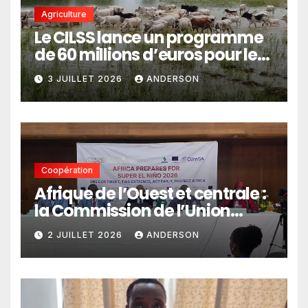
Agriculture
Le CILSS lance un programme
de 60 millions d’euros pour le
pastoralisme
3 JUILLET 2026
ANDERSON
Coopération
Afrique de l’Ouest et centrale :
la Commission de l’Union
africaine veut renforcer
2 JUILLET 2026
ANDERSON
l’intégration des services
climatiques dans les
politiques publiques