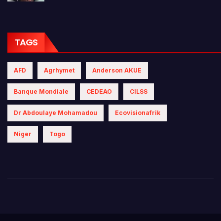
TAGS
AFD
Agrhymet
Anderson AKUE
Banque Mondiale
CEDEAO
CILSS
Dr Abdoulaye Mohamadou
Ecovisionafrik
Niger
Togo