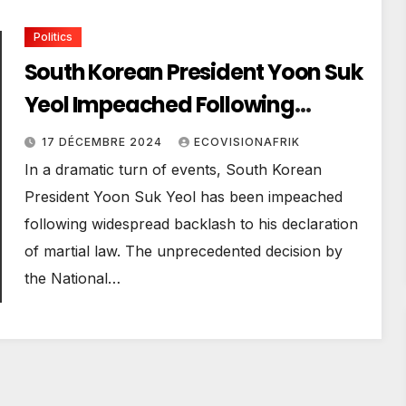
Politics
South Korean President Yoon Suk
Yeol Impeached Following
Martial Law Declaration
17 DÉCEMBRE 2024
ECOVISIONAFRIK
In a dramatic turn of events, South Korean
President Yoon Suk Yeol has been impeached
following widespread backlash to his declaration
of martial law. The unprecedented decision by
the National…