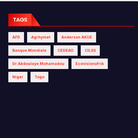
 les politiques
iques
TAGS
AFD
Agrhymet
Anderson AKUE
Banque Mondiale
CEDEAO
CILSS
Dr Abdoulaye Mohamadou
Ecovisionafrik
Niger
Togo