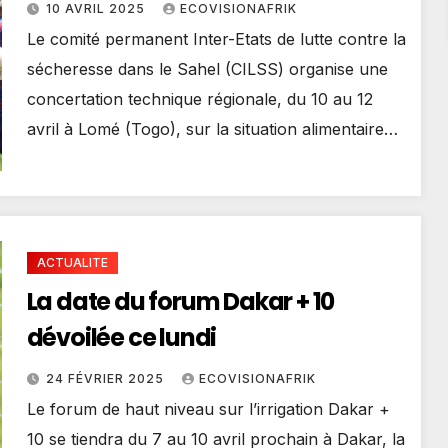
alimentaire et nutritionnelle en
10 AVRIL 2025
ECOVISIONAFRIK
Afrique de l’ouest et au Sahel
Le comité permanent Inter-Etats de lutte contre la
sécheresse dans le Sahel (CILSS) organise une
concertation technique régionale, du 10 au 12
avril à Lomé (Togo), sur la situation alimentaire…
ACTUALITE
La date du forum Dakar + 10
dévoilée ce lundi
24 FÉVRIER 2025
ECOVISIONAFRIK
Le forum de haut niveau sur l’irrigation Dakar +
10 se tiendra du 7 au 10 avril prochain à Dakar, la