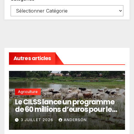
Autres articles
Agriculture
Le CILSS lance un programme
de 60 millions d’euros pour le
pastoralisme
3 JUILLET 2026
ANDERSON