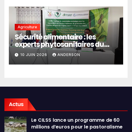
Agriculture
Sécurité alimentaire : les
experts phytosanitaires du
Sahel et d’Afrique de l’Ouest
10 JUIN 2026
ANDERSON
en conclave à Lomé
Actus
Le CILSS lance un programme de 60
millions d’euros pour le pastoralisme