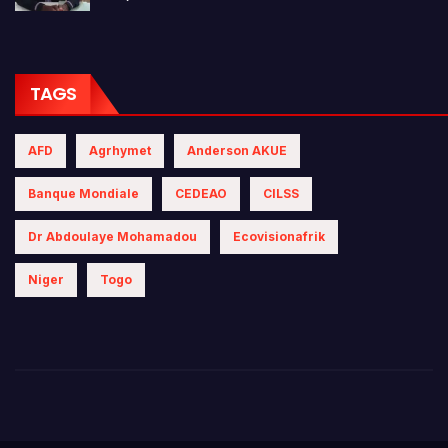
TAGS
AFD
Agrhymet
Anderson AKUE
Banque Mondiale
CEDEAO
CILSS
Dr Abdoulaye Mohamadou
Ecovisionafrik
Niger
Togo