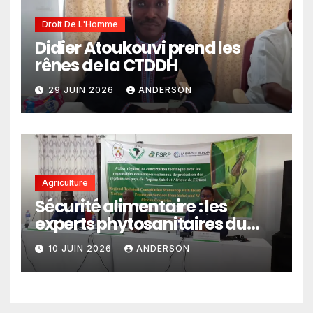
Droit De L'Homme
Didier Atoukouvi prend les
rênes de la CTDDH
29 JUIN 2026
ANDERSON
Agriculture
Sécurité alimentaire : les
experts phytosanitaires du
Sahel et d’Afrique de l’Ouest
10 JUIN 2026
ANDERSON
en conclave à Lomé