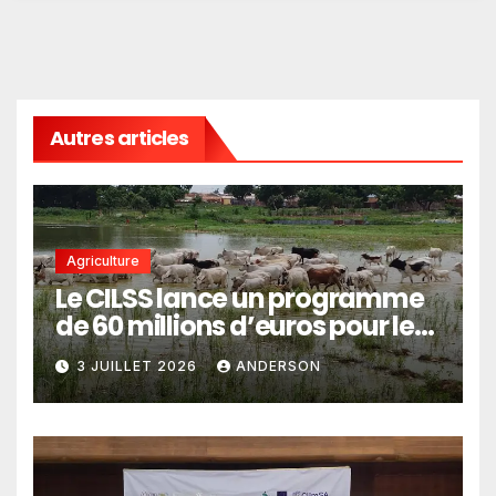
Autres articles
Agriculture
Le CILSS lance un programme
de 60 millions d’euros pour le
pastoralisme
3 JUILLET 2026
ANDERSON