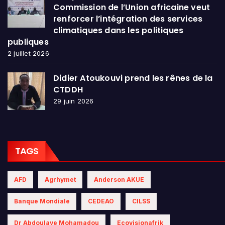
Commission de l’Union africaine veut
renforcer l’intégration des services
climatiques dans les politiques
publiques
2 juillet 2026
Didier Atoukouvi prend les rênes de la
CTDDH
29 juin 2026
TAGS
AFD
Agrhymet
Anderson AKUE
Banque Mondiale
CEDEAO
CILSS
Dr Abdoulaye Mohamadou
Ecovisionafrik