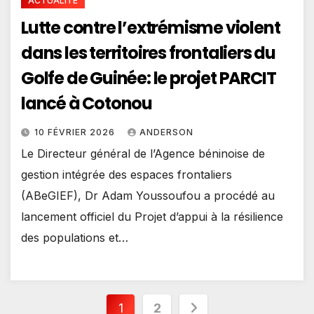
ACTUALITE
Lutte contre l’extrémisme violent
dans les territoires frontaliers du
Golfe de Guinée: le projet PARCIT
lancé à Cotonou
10 FÉVRIER 2026
ANDERSON
Le Directeur général de l’Agence béninoise de
gestion intégrée des espaces frontaliers
(ABeGIEF), Dr Adam Youssoufou a procédé au
lancement officiel du Projet d’appui à la résilience
des populations et…
Pagination
1
2