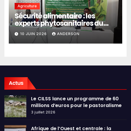
Agriculture
Sécurité alimentaire : les
experts phytosanitaires du
Sahel et d’Afrique de l’Ouest
10 JUIN 2026
ANDERSON
en conclave à Lomé
Actus
Le CILSS lance un programme de 60
millions d’euros pour le pastoralisme
3 juillet 2026
Afrique de l’Ouest et centrale : la