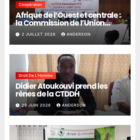
Coopération
Afrique de l’Ouest et centrale :
la Commission de l’Union
africaine veut renforcer
2 JUILLET 2026
ANDERSON
l’intégration des services
climatiques dans les
politiques publiques
Droit De L'Homme
Didier Atoukouvi prend les
rênes de la CTDDH
29 JUIN 2026
ANDERSON