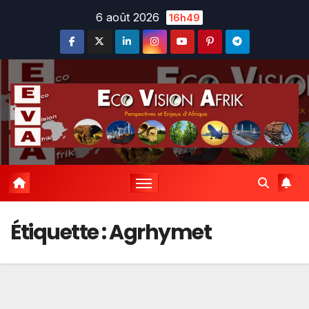
Skip
6 août 2026
16h49
to
content
Étiquette :
Agrhymet