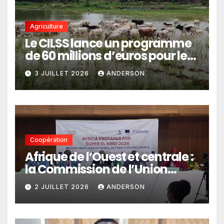
Agriculture
Le CILSS lance un programme
de 60 millions d’euros pour le
pastoralisme
3 JUILLET 2026
ANDERSON
Coopération
Afrique de l’Ouest et centrale :
la Commission de l’Union
africaine veut renforcer
2 JUILLET 2026
ANDERSON
l’intégration des services
climatiques dans les
politiques publiques