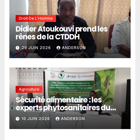
Droit De L'Homme
Didier Atoukouvi prend les
rênes de la CTDDH
29 JUIN 2026
ANDERSON
Agriculture
Sécurité alimentaire : les
experts phytosanitaires du
Sahel et d’Afrique de l’Ouest
10 JUIN 2026
ANDERSON
en conclave à Lomé