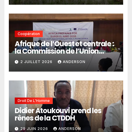
Coopération
Afrique de l’Ouest et centrale :
la Commission de l’Union
africaine veut renforcer
2 JUILLET 2026
ANDERSON
l’intégration des services
climatiques dans les
politiques publiques
Droit De L'Homme
Didier Atoukouvi prend les
rênes de la CTDDH
29 JUIN 2026
ANDERSON