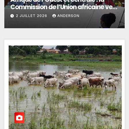
Commission de l’Union africaine veut
renforcer l’intégration des services
2 JUILLET 2026
ANDERSON
climatiques dans les politiques
publiques