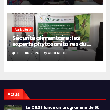
Agriculture
Sécurité alimentaire : les
experts phytosanitaires du
Sahel et d’Afrique de l’Ouest
10 JUIN 2026
ANDERSON
en conclave à Lomé
Actus
Le CILSS lance un programme de 60