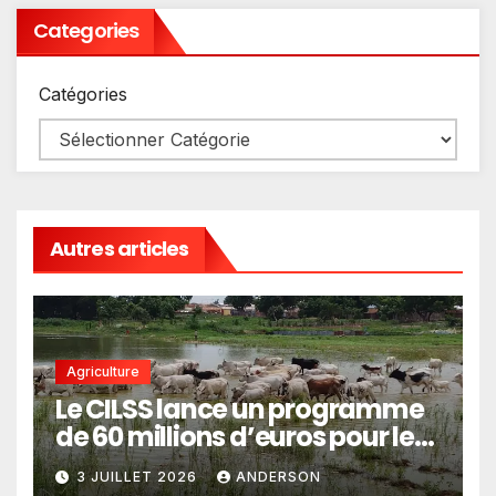
Categories
Catégories
Autres articles
Agriculture
Le CILSS lance un programme
de 60 millions d’euros pour le
pastoralisme
3 JUILLET 2026
ANDERSON