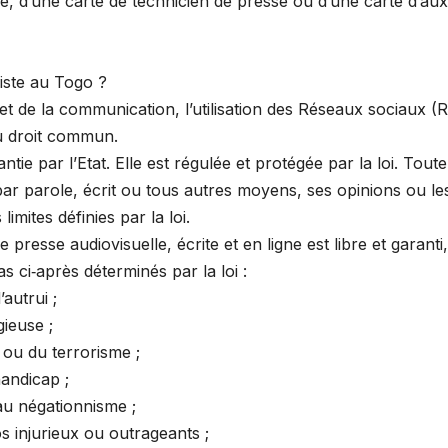
e, d’une carte de technicien de presse ou d’une carte d’auxi
liste au Togo ?
 et de la communication, l’utilisation des Réseaux sociaux (
du droit commun.
ntie par l’Etat. Elle est régulée et protégée par la loi. Toute
 par parole, écrit ou tous autres moyens, ses opinions ou le
limites définies par la loi.
de presse audiovisuelle, écrite et en ligne est libre et garanti
s ci‐après déterminés par la loi :
’autrui ;
gieuse ;
 ou du terrorisme ;
handicap ;
 au négationnisme ;
s injurieux ou outrageants ;