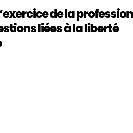
exercice de la professio
stions liées à la liberté
o