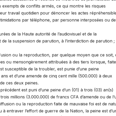
s exempts de conflits armés, ce qui montre les risques
leur travail quotidien pour dénoncer les actes répréhensible
ntimidations par téléphone, par personne interposées ou de
ées de la Haute autorité de l’audiovisuel et de la
 la suspension de parution, à l’interdiction de parution ; 
iffusion ou la reproduction, par quelque moyen que ce soit, 
iées ou mensongèrement attribuées à des tiers lorsque, fait
est susceptible de la troubler, est punie d’une peine
 ans et d’une amende de cinq cent mille (500.000) à deux
 de ces deux peines.
 précédent est puni d’une peine d’un (01) à trois (03) an(s)
 trois millions (3.000.000) de francs CFA d’amende ou de l’
iffusion ou la reproduction faite de mauvaise foi est de nat
 à entraver l’effort de guerre de la Nation, la peine est d’u