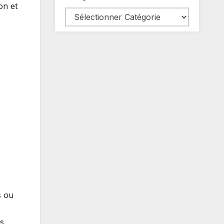
on et
s ou
es