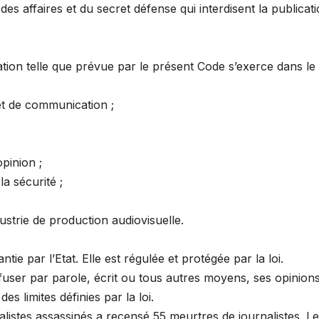
des affaires et du secret défense qui interdisent la publicati
ation telle que prévue par le présent Code s’exerce dans le
et de communication ;
pinion ;
la sécurité ;
strie de production audiovisuelle.
tie par l’Etat. Elle est régulée et protégée par la loi.
ffuser par parole, écrit ou tous autres moyens, ses opinion
es limites définies par la loi.
listes assassinés a recensé 55 meurtres de journalistes. L