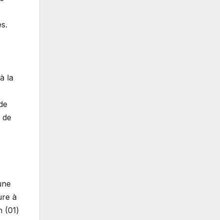
s.
à la
de
e de
une
ure à
n (01)