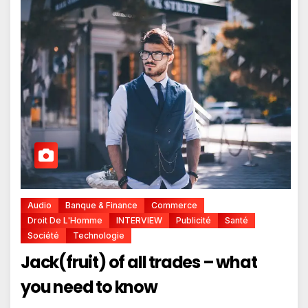
Audio
Banque & Finance
Commerce
Droit De L'Homme
INTERVIEW
Publicité
Santé
Société
Technologie
Jack(fruit) of all trades – what
you need to know