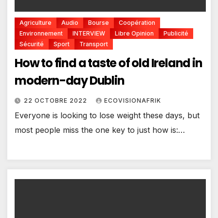
Agriculture
Audio
Bourse
Coopération
Environnement
INTERVIEW
Libre Opinion
Publicité
Sécurité
Sport
Transport
How to find a taste of old Ireland in
modern-day Dublin
22 OCTOBRE 2022
ECOVISIONAFRIK
Everyone is looking to lose weight these days, but
most people miss the one key to just how is:…