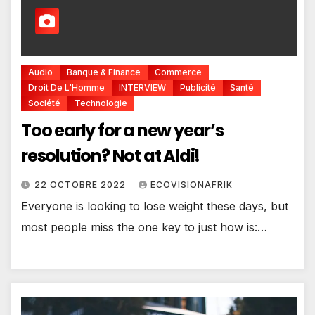
Audio
Banque & Finance
Commerce
Droit De L'Homme
INTERVIEW
Publicité
Santé
Société
Technologie
Too early for a new year’s
resolution? Not at Aldi!
22 OCTOBRE 2022
ECOVISIONAFRIK
Everyone is looking to lose weight these days, but
most people miss the one key to just how is:…