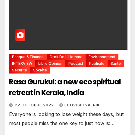
Banque & Finance
Droit De L'Homme
Environnement
INTERVIEW
Libre Opinion
Podcast
Publicité
Santé
Sécurité
Société
Rasa Gurukul: a new eco spiritual
retreat in Kerala, India
22 OCTOBRE 2022
ECOVISIONAFRIK
Everyone is looking to lose weight these days, but
most people miss the one key to just how is:…