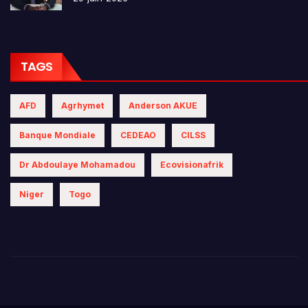
TAGS
AFD
Agrhymet
Anderson AKUE
Banque Mondiale
CEDEAO
CILSS
Dr Abdoulaye Mohamadou
Ecovisionafrik
Niger
Togo