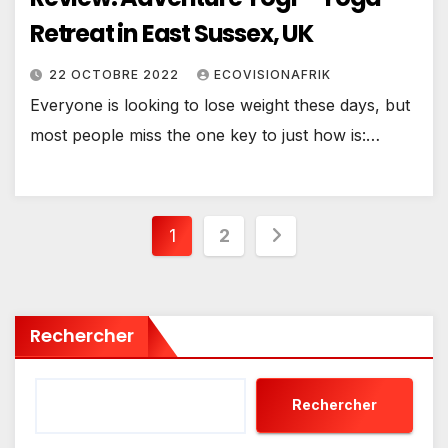
Retreat in East Sussex, UK
22 OCTOBRE 2022
ECOVISIONAFRIK
Everyone is looking to lose weight these days, but
most people miss the one key to just how is:…
Pagination
1
2
des
publications
Rechercher
Rechercher