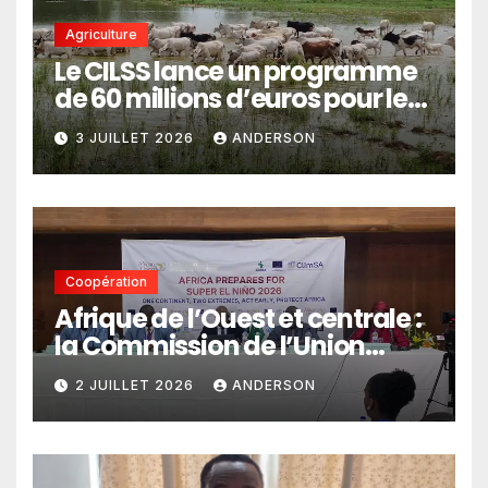
Agriculture
Le CILSS lance un programme
de 60 millions d’euros pour le
pastoralisme
3 JUILLET 2026
ANDERSON
Coopération
Afrique de l’Ouest et centrale :
la Commission de l’Union
africaine veut renforcer
2 JUILLET 2026
ANDERSON
l’intégration des services
climatiques dans les
politiques publiques