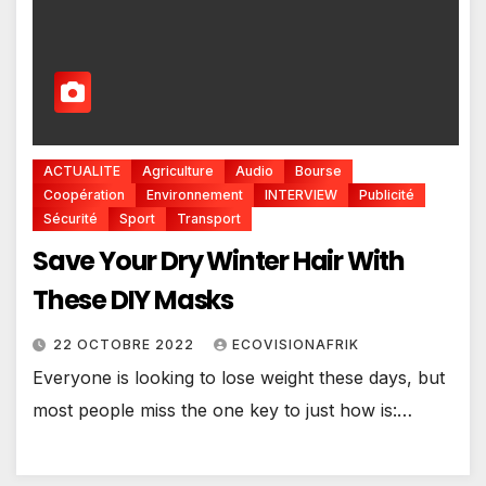
ACTUALITE
Agriculture
Audio
Bourse
Coopération
Environnement
INTERVIEW
Publicité
Sécurité
Sport
Transport
Save Your Dry Winter Hair With
These DIY Masks
22 OCTOBRE 2022
ECOVISIONAFRIK
Everyone is looking to lose weight these days, but
most people miss the one key to just how is:…