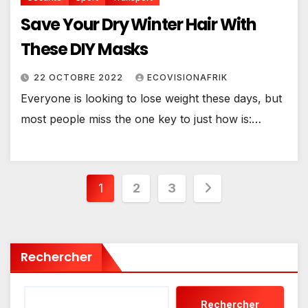
Save Your Dry Winter Hair With
These DIY Masks
22 OCTOBRE 2022
ECOVISIONAFRIK
Everyone is looking to lose weight these days, but
most people miss the one key to just how is:…
Pagination
1
2
3
des
publications
Rechercher
Rechercher