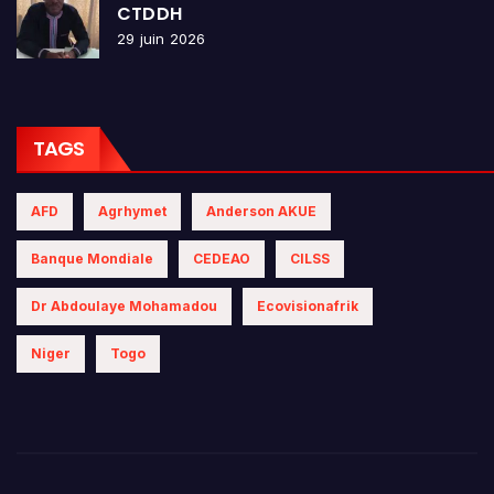
CTDDH
29 juin 2026
TAGS
AFD
Agrhymet
Anderson AKUE
Banque Mondiale
CEDEAO
CILSS
Dr Abdoulaye Mohamadou
Ecovisionafrik
Niger
Togo