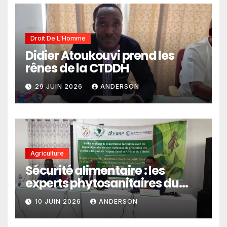
politiques publiques
Droit De L'Homme
Didier Atoukouvi prend les
rênes de la CTDDH
29 JUIN 2026
ANDERSON
Agriculture
Sécurité alimentaire : les
experts phytosanitaires du
Sahel et d’Afrique de l’Ouest
10 JUIN 2026
ANDERSON
en conclave à Lomé