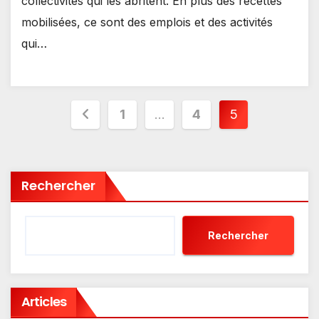
collectivités qui les abritent. En plus des recettes
mobilisées, ce sont des emplois et des activités
qui…
Pagination
1
…
4
5
des
publications
Rechercher
Rechercher
Articles