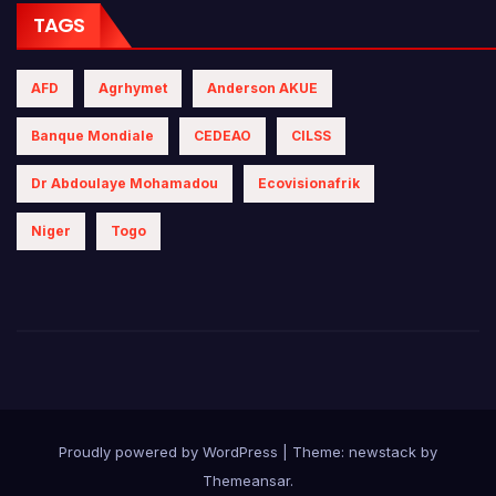
TAGS
AFD
Agrhymet
Anderson AKUE
Banque Mondiale
CEDEAO
CILSS
Dr Abdoulaye Mohamadou
Ecovisionafrik
Niger
Togo
Proudly powered by WordPress
|
Theme: newstack by
Themeansar
.