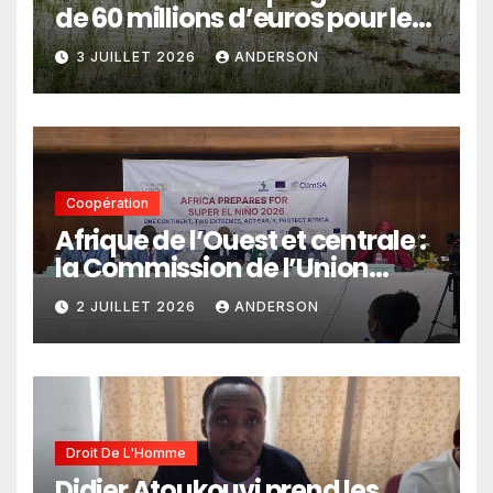
de 60 millions d’euros pour le
pastoralisme
3 JUILLET 2026
ANDERSON
Coopération
Afrique de l’Ouest et centrale :
la Commission de l’Union
africaine veut renforcer
2 JUILLET 2026
ANDERSON
l’intégration des services
climatiques dans les
politiques publiques
Droit De L'Homme
Didier Atoukouvi prend les