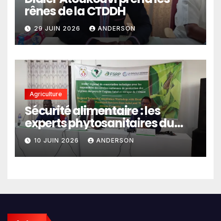
rênes de la CTDDH
29 JUIN 2026
ANDERSON
Agriculture
Sécurité alimentaire : les
experts phytosanitaires du
Sahel et d’Afrique de l’Ouest
10 JUIN 2026
ANDERSON
en conclave à Lomé