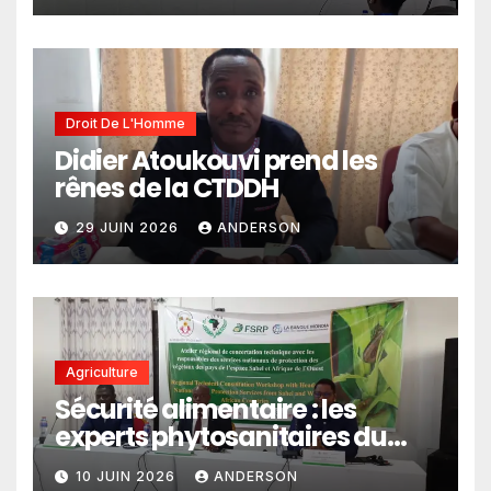
climatiques dans les
politiques publiques
Droit De L'Homme
Didier Atoukouvi prend les
rênes de la CTDDH
29 JUIN 2026
ANDERSON
Agriculture
Sécurité alimentaire : les
experts phytosanitaires du
Sahel et d’Afrique de l’Ouest
10 JUIN 2026
ANDERSON