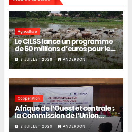
Agriculture
Le CILSS lance un programme
de 60 millions d’euros pour le
pastoralisme
3 JUILLET 2026
ANDERSON
Coopération
Afrique de l’Ouest et centrale :
la Commission de l’Union
africaine veut renforcer
2 JUILLET 2026
ANDERSON
l’intégration des services