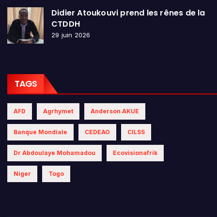
Didier Atoukouvi prend les rênes de la
CTDDH
29 juin 2026
TAGS
AFD
Agrhymet
Anderson AKUE
Banque Mondiale
CEDEAO
CILSS
Dr Abdoulaye Mohamadou
Ecovisionafrik
Niger
Togo