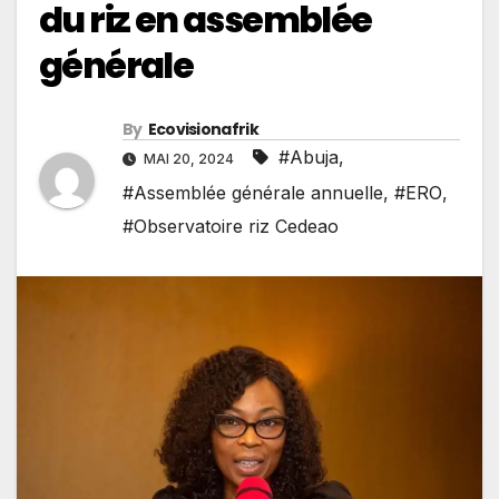
du riz en assemblée
générale
By
Ecovisionafrik
#Abuja
,
MAI 20, 2024
#Assemblée générale annuelle
,
#ERO
,
#Observatoire riz Cedeao