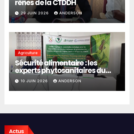
rênes de la CTDDH
29 JUIN 2026
ANDERSON
Agriculture
Sécurité alimentaire : les
experts phytosanitaires du
Sahel et d’Afrique de l’Ouest
10 JUIN 2026
ANDERSON
en conclave à Lomé
Actus