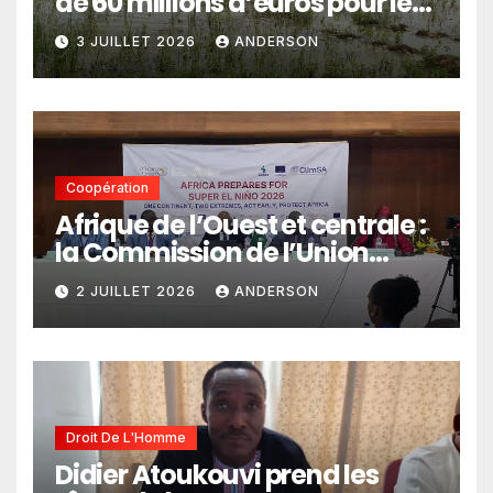
de 60 millions d’euros pour le
pastoralisme
3 JUILLET 2026
ANDERSON
Coopération
Afrique de l’Ouest et centrale :
la Commission de l’Union
africaine veut renforcer
2 JUILLET 2026
ANDERSON
l’intégration des services
climatiques dans les
politiques publiques
Droit De L'Homme
Didier Atoukouvi prend les