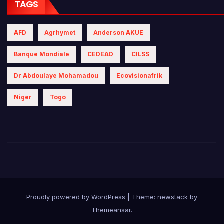
TAGS
AFD
Agrhymet
Anderson AKUE
Banque Mondiale
CEDEAO
CILSS
Dr Abdoulaye Mohamadou
Ecovisionafrik
Niger
Togo
Proudly powered by WordPress
|
Theme: newstack by
Themeansar
.