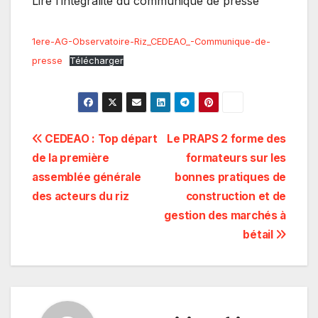
Lire l’intégralité du communiqué de presse
1ere-AG-Observatoire-Riz_CEDEAO_-Communique-de-
presse
Télécharger
Navigation
CEDEAO : Top départ
Le PRAPS 2 forme des
de la première
formateurs sur les
de
assemblée générale
bonnes pratiques de
l’article
des acteurs du riz
construction et de
gestion des marchés à
bétail