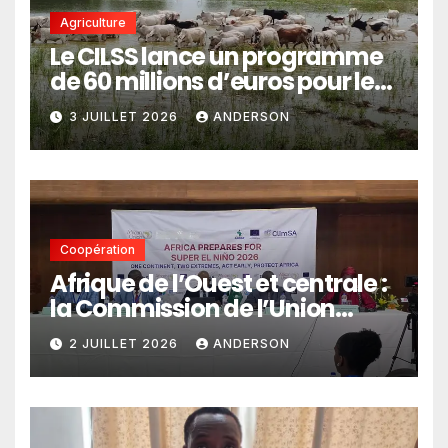
Agriculture
Le CILSS lance un programme
de 60 millions d’euros pour le
pastoralisme
3 JUILLET 2026
ANDERSON
Coopération
Afrique de l’Ouest et centrale :
la Commission de l’Union
africaine veut renforcer
2 JUILLET 2026
ANDERSON
l’intégration des services
climatiques dans les
politiques publiques