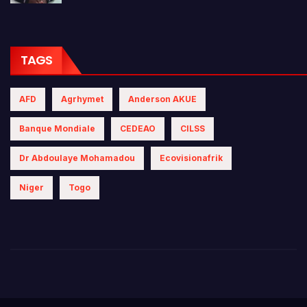
TAGS
AFD
Agrhymet
Anderson AKUE
Banque Mondiale
CEDEAO
CILSS
Dr Abdoulaye Mohamadou
Ecovisionafrik
Niger
Togo