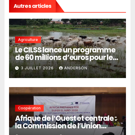
Autres articles
Agriculture
Le CILSS lance un programme
de 60 millions d’euros pour le
pastoralisme
3 JUILLET 2026
ANDERSON
Coopération
Afrique de l’Ouest et centrale :
la Commission de l’Union
africaine veut renforcer