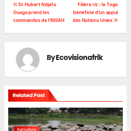
Navigation
Dr Hubert Ndjafa
Filière riz : le Togo
Ouaga prend les
bénéficie d’un appui
de
commandes de l’INSAH
des Nations Unies
l’article
By
Ecovisionafrik
Related Post
Agriculture