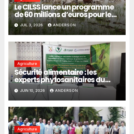
Le CILSS lance un programme
de 60 millions d’euros pour le
pastoralisme
JUIL 3, 2026
ANDERSON
Agriculture
Sécurité alimentaire : les
experts phytosanitaires du
Sahel et d’Afrique de l’Ouest en
JUIN 10, 2026
ANDERSON
conclave à Lomé
Agriculture