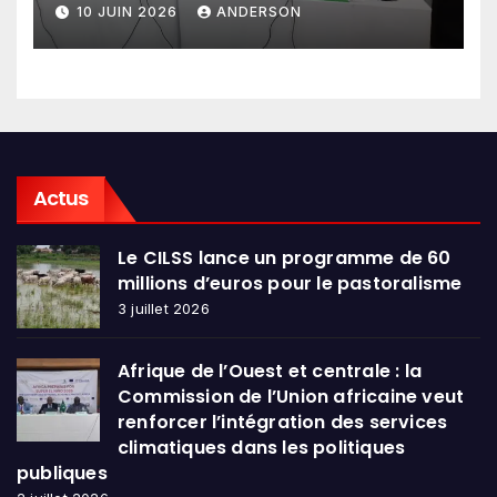
Sahel et d’Afrique de l’Ouest
10 JUIN 2026
ANDERSON
en conclave à Lomé
Actus
Le CILSS lance un programme de 60
millions d’euros pour le pastoralisme
3 juillet 2026
Afrique de l’Ouest et centrale : la
Commission de l’Union africaine veut
renforcer l’intégration des services
climatiques dans les politiques
publiques