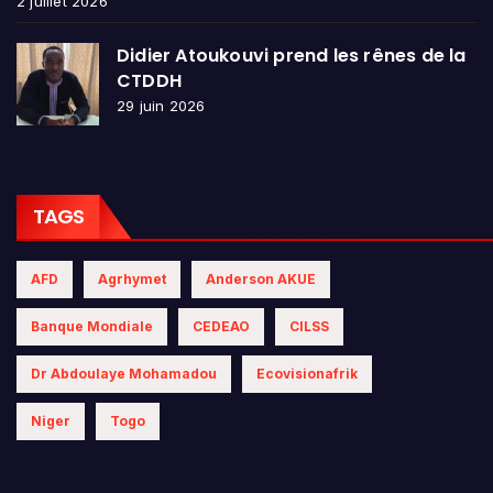
2 juillet 2026
Didier Atoukouvi prend les rênes de la
CTDDH
29 juin 2026
TAGS
AFD
Agrhymet
Anderson AKUE
Banque Mondiale
CEDEAO
CILSS
Dr Abdoulaye Mohamadou
Ecovisionafrik
Niger
Togo