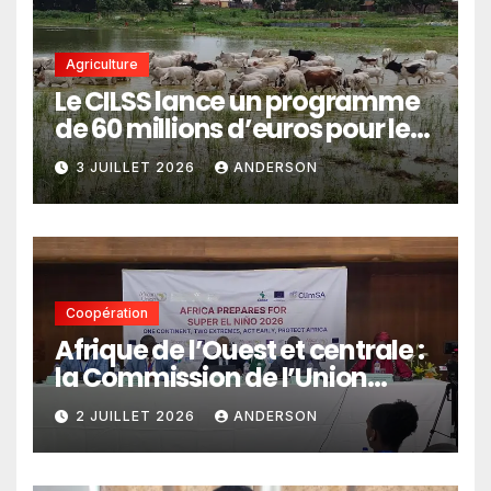
Agriculture
Le CILSS lance un programme
de 60 millions d’euros pour le
pastoralisme
3 JUILLET 2026
ANDERSON
Coopération
Afrique de l’Ouest et centrale :
la Commission de l’Union
africaine veut renforcer
2 JUILLET 2026
ANDERSON
l’intégration des services
climatiques dans les
politiques publiques