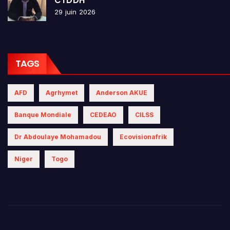
CTDDH
29 juin 2026
TAGS
AFD
Agrhymet
Anderson AKUE
Banque Mondiale
CEDEAO
CILSS
Dr Abdoulaye Mohamadou
Ecovisionafrik
Niger
Togo