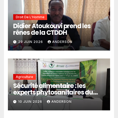
Droit De L'Homme
Didier Atoukouvi prend les
rênes de la CTDDH
29 JUIN 2026
ANDERSON
Agriculture
Sécurité alimentaire : les
experts phytosanitaires du
Sahel et d’Afrique de l’Ouest
10 JUIN 2026
ANDERSON
en conclave à Lomé