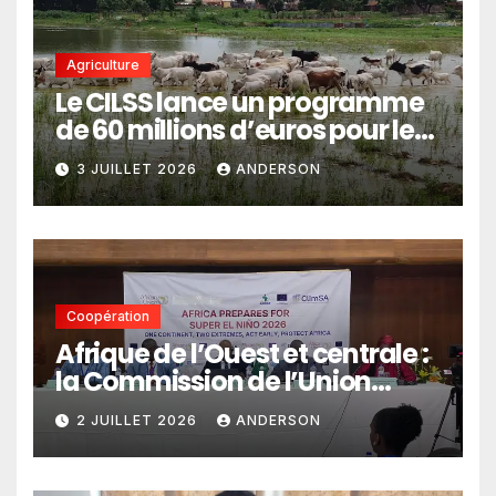
Agriculture
Le CILSS lance un programme
de 60 millions d’euros pour le
pastoralisme
3 JUILLET 2026
ANDERSON
Coopération
Afrique de l’Ouest et centrale :
la Commission de l’Union
africaine veut renforcer
2 JUILLET 2026
ANDERSON
l’intégration des services
climatiques dans les
politiques publiques