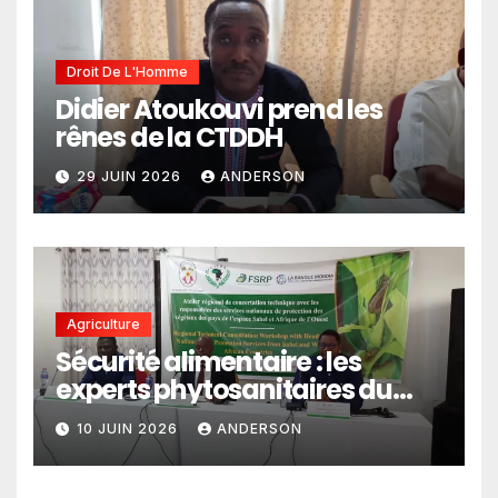
Droit De L'Homme
Didier Atoukouvi prend les
rênes de la CTDDH
29 JUIN 2026
ANDERSON
Agriculture
Sécurité alimentaire : les
experts phytosanitaires du
Sahel et d’Afrique de l’Ouest
10 JUIN 2026
ANDERSON
en conclave à Lomé