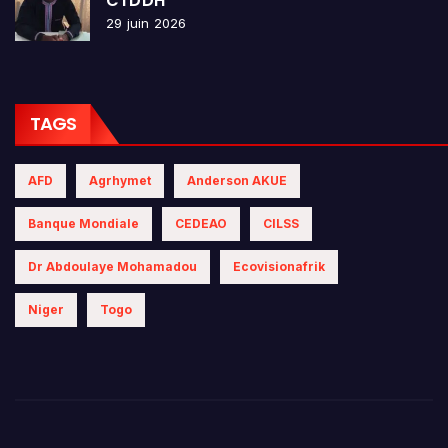
CTDDH
29 juin 2026
TAGS
AFD
Agrhymet
Anderson AKUE
Banque Mondiale
CEDEAO
CILSS
Dr Abdoulaye Mohamadou
Ecovisionafrik
Niger
Togo