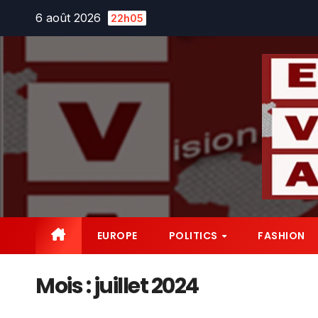
Skip
6 août 2026
22h05
to
content
EUROPE
POLITICS
FASHION
Mois :
juillet 2024