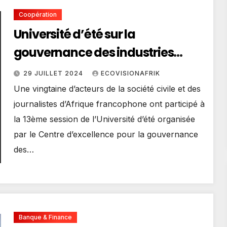
Coopération
Université d’été sur la
gouvernance des industries
extractives 2024 : le journaliste
29 JUILLET 2024
ECOVISIONAFRIK
Anderson AKUE a partagé
Une vingtaine d’acteurs de la société civile et des
l’expérience du Togo
journalistes d’Afrique francophone ont participé à
la 13ème session de l’Université d’été organisée
par le Centre d’excellence pour la gouvernance
des…
Banque & Finance