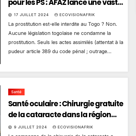
pour les PS : AFAZ lance une vaste
concertation nationale avec des
17 JUILLET 2024
ECOVISIONAFRIK
acteurs clés
La prostitution est-elle interdite au Togo ? Non.
Aucune législation togolaise ne condamne la
prostitution. Seuls les actes assimilés (attentat à la
pudeur article 389 du code pénal ; outrage…
Santé
Santé oculaire : Chirurgie gratuite
de la cataracte dans la région
centrale
9 JUILLET 2024
ECOVISIONAFRIK