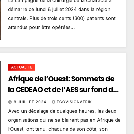
La campagne de la chirurgie de la cataracte a
démarré ce lundi 8 juillet 2024 dans la région
centrale. Plus de trois cents (300) patients sont
attendus pour être opérées…
ACTUALITE
Afrique de l’Ouest: Sommets de
la CEDEAO et de l’AES sur fond de
rupture – Que chacune s’assume
8 JUILLET 2024
ECOVISIONAFRIK
Avec un décalage de quelques heures, les deux
organisations qui ne se blairent pas en Afrique de
l’Ouest, ont tenu, chacune de son côté, son