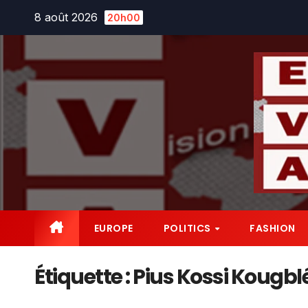
Skip
8 août 2026
20h00
to
content
EUROPE
POLITICS
FASHION
Étiquette :
Pius Kossi Kougb