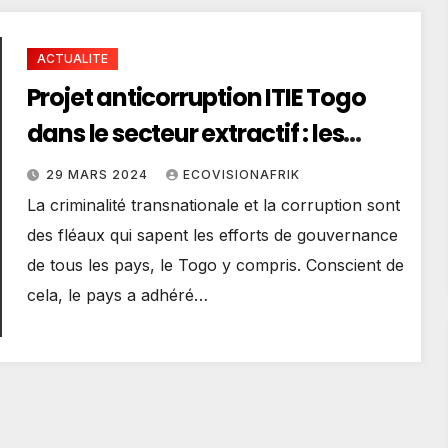
ACTUALITE
Projet anticorruption ITIE Togo
dans le secteur extractif : les
solutions dévoilées par CENTIF
29 MARS 2024
ECOVISIONAFRIK
Togo conformément à l’exigence
La criminalité transnationale et la corruption sont
2.5 de la norme ITIE
des fléaux qui sapent les efforts de gouvernance
de tous les pays, le Togo y compris. Conscient de
cela, le pays a adhéré…