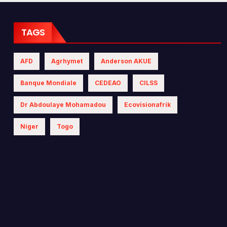
 les politiques
iques
TAGS
AFD
Agrhymet
Anderson AKUE
Banque Mondiale
CEDEAO
CILSS
Dr Abdoulaye Mohamadou
Ecovisionafrik
Niger
Togo