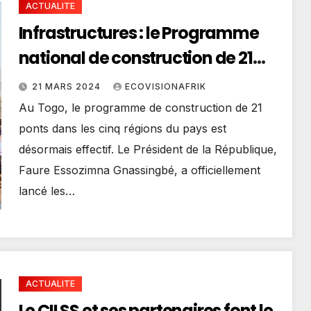
ACTUALITE
Infrastructures : le Programme
national de construction de 21
ponts est lancé
21 MARS 2024
ECOVISIONAFRIK
Au Togo, le programme de construction de 21
ponts dans les cinq régions du pays est
désormais effectif. Le Président de la République,
Faure Essozimna Gnassingbé, a officiellement
lancé les…
ACTUALITE
Le CILSS et ses partenaires font le