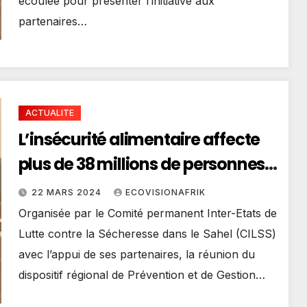
écoulée pour présenter l’initiative aux
partenaires…
ACTUALITE
L’insécurité alimentaire affecte
plus de 38 millions de personnes
et gagne du terrain en Afrique de
22 MARS 2024
ECOVISIONAFRIK
l’ouest et au Sahel
Organisée par le Comité permanent Inter-Etats de
Lutte contre la Sécheresse dans le Sahel (CILSS)
avec l’appui de ses partenaires, la réunion du
dispositif régional de Prévention et de Gestion…