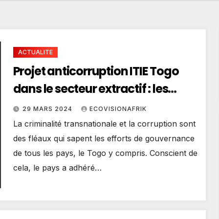
ACTUALITE
Projet anticorruption ITIE Togo
dans le secteur extractif : les
solutions dévoilées par CENTIF
29 MARS 2024
ECOVISIONAFRIK
Togo conformément à l’exigence
La criminalité transnationale et la corruption sont
2.5 de la norme ITIE
des fléaux qui sapent les efforts de gouvernance
de tous les pays, le Togo y compris. Conscient de
cela, le pays a adhéré…