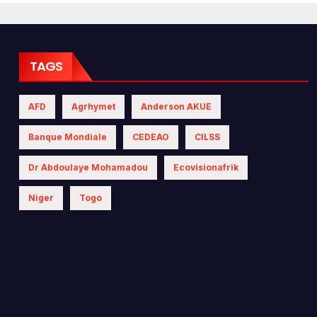
ices climatiques
 les politiques
iques
TAGS
AFD
Agrhymet
Anderson AKUE
Banque Mondiale
CEDEAO
CILSS
Dr Abdoulaye Mohamadou
Ecovisionafrik
Niger
Togo