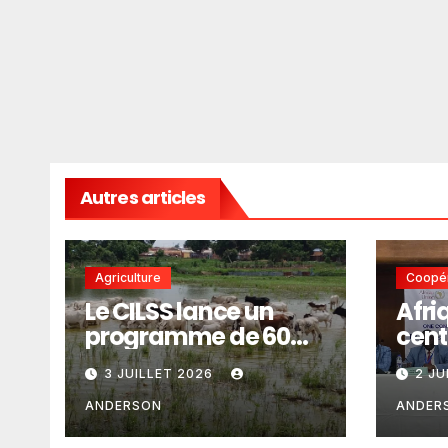
Autres articles
Agriculture
Coopér
Le CILSS lance un
Afri
programme de 60
centr
millions d’euros pour
Com
3 JUILLET 2026
2 JU
le pastoralisme
l’Un
renf
ANDERSON
ANDER
l’in