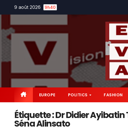
Skip
9 août 2026
9h40
to
content
EUROPE
POLITICS
FASHION
Étiquette :
Dr Didier Ayibatin
Séna Alinsato