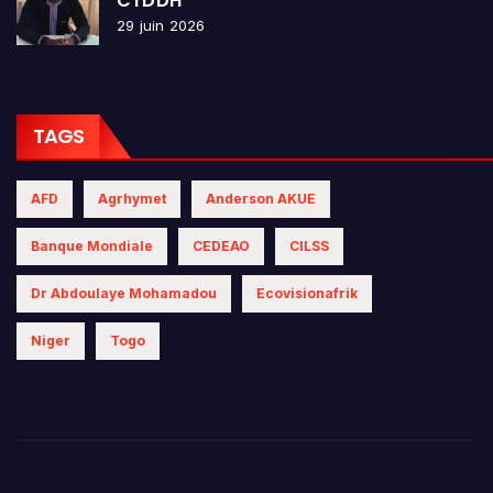
CTDDH
29 juin 2026
TAGS
AFD
Agrhymet
Anderson AKUE
Banque Mondiale
CEDEAO
CILSS
Dr Abdoulaye Mohamadou
Ecovisionafrik
Niger
Togo