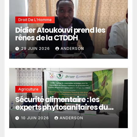
Droit De L'Homme
Didier Atoukouvi prend les
rênes de la CTDDH
29 JUIN 2026
ANDERSON
Agriculture
Sécurité alimentaire : les
experts phytosanitaires du
Sahel et d’Afrique de l’Ouest
10 JUIN 2026
ANDERSON
en conclave à Lomé