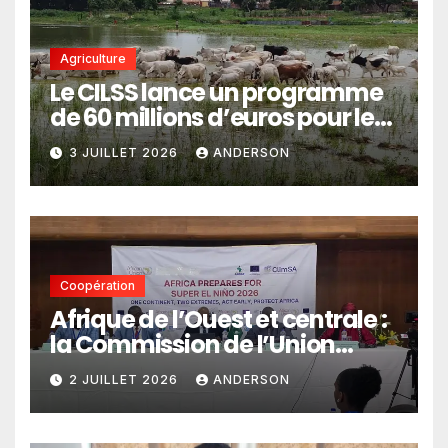
Agriculture
Le CILSS lance un programme
de 60 millions d’euros pour le
pastoralisme
3 JUILLET 2026
ANDERSON
Coopération
Afrique de l’Ouest et centrale :
la Commission de l’Union
africaine veut renforcer
2 JUILLET 2026
ANDERSON
l’intégration des services
climatiques dans les
politiques publiques