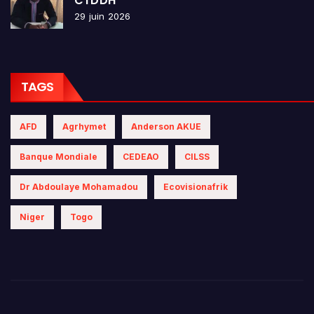
CTDDH
29 juin 2026
TAGS
AFD
Agrhymet
Anderson AKUE
Banque Mondiale
CEDEAO
CILSS
Dr Abdoulaye Mohamadou
Ecovisionafrik
Niger
Togo