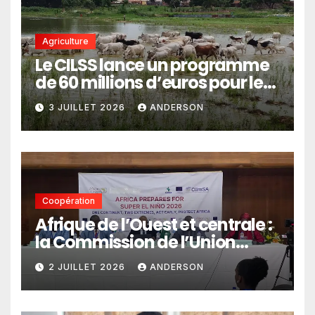
Agriculture
Le CILSS lance un programme
de 60 millions d’euros pour le
pastoralisme
3 JUILLET 2026
ANDERSON
Coopération
Afrique de l’Ouest et centrale :
la Commission de l’Union
africaine veut renforcer
2 JUILLET 2026
ANDERSON
l’intégration des services
climatiques dans les
politiques publiques