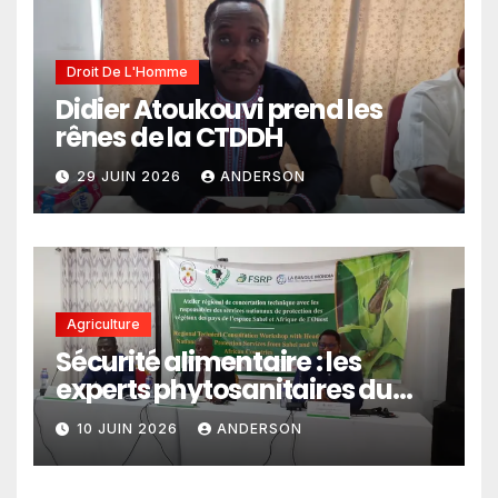
Droit De L'Homme
Didier Atoukouvi prend les
rênes de la CTDDH
29 JUIN 2026
ANDERSON
Agriculture
Sécurité alimentaire : les
experts phytosanitaires du
Sahel et d’Afrique de l’Ouest
10 JUIN 2026
ANDERSON
en conclave à Lomé