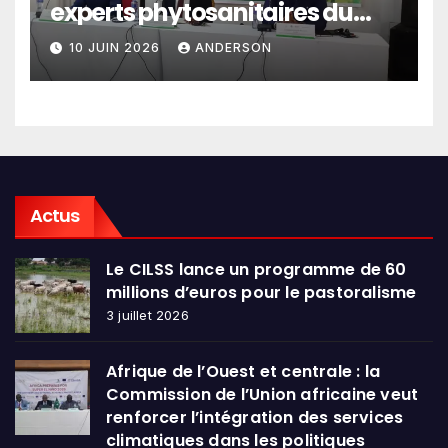
experts phytosanitaires du
Sahel et d’Afrique de l’Ouest
10 JUIN 2026
ANDERSON
en conclave à Lomé
Actus
Le CILSS lance un programme de 60
millions d’euros pour le pastoralisme
3 juillet 2026
Afrique de l’Ouest et centrale : la
Commission de l’Union africaine veut
renforcer l’intégration des services
climatiques dans les politiques