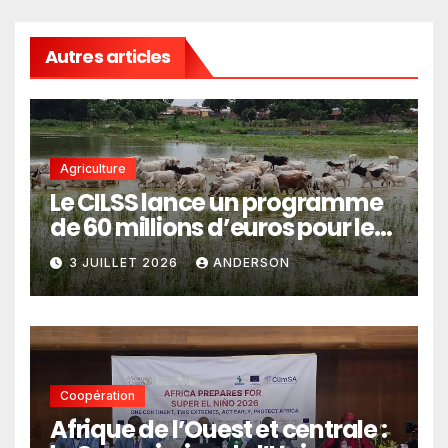
Autres articles
Agriculture
Le CILSS lance un programme
de 60 millions d’euros pour le
pastoralisme
3 JUILLET 2026
ANDERSON
Coopération
Afrique de l’Ouest et centrale :