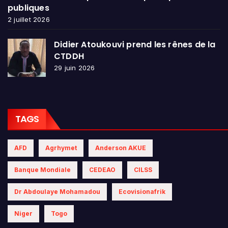
publiques
2 juillet 2026
Didier Atoukouvi prend les rênes de la
CTDDH
29 juin 2026
TAGS
AFD
Agrhymet
Anderson AKUE
Banque Mondiale
CEDEAO
CILSS
Dr Abdoulaye Mohamadou
Ecovisionafrik
Niger
Togo