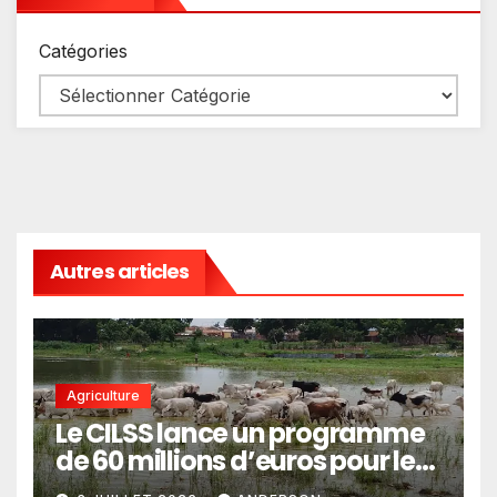
Catégories
Autres articles
Agriculture
Le CILSS lance un programme
de 60 millions d’euros pour le
pastoralisme