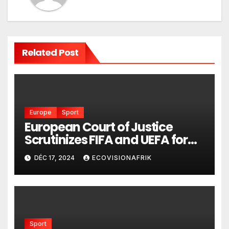
Related Post
Europe
Sport
European Court of Justice
Scrutinizes FIFA and UEFA for
Antitrust Violations.
DÉC 17, 2024
ECOVISIONAFRIK
Sport