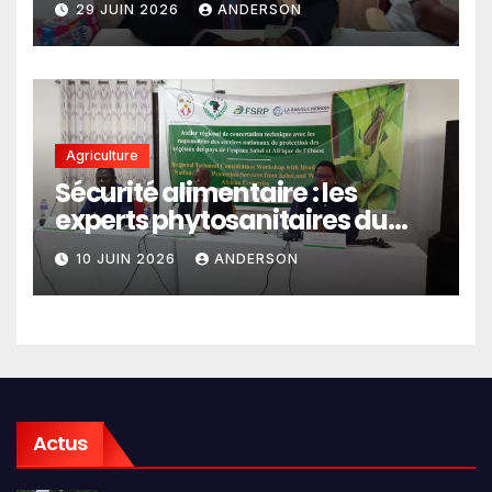
29 JUIN 2026
ANDERSON
Agriculture
Sécurité alimentaire : les
experts phytosanitaires du
Sahel et d’Afrique de l’Ouest
10 JUIN 2026
ANDERSON
en conclave à Lomé
Actus