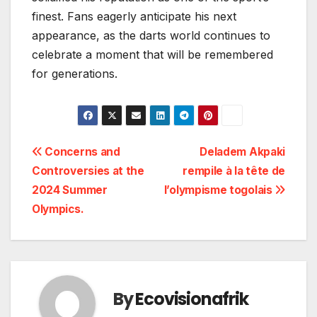
finest. Fans eagerly anticipate his next
appearance, as the darts world continues to
celebrate a moment that will be remembered
for generations.
Navigation
Concerns and
Deladem Akpaki
Controversies at the
rempile à la tête de
de
2024 Summer
l’olympisme togolais
l’article
Olympics.
By
Ecovisionafrik