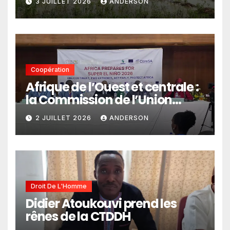
3 JUILLET 2026
ANDERSON
Coopération
Afrique de l’Ouest et centrale :
la Commission de l’Union
africaine veut renforcer
2 JUILLET 2026
ANDERSON
l’intégration des services
climatiques dans les
politiques publiques
Droit De L'Homme
Didier Atoukouvi prend les
rênes de la CTDDH