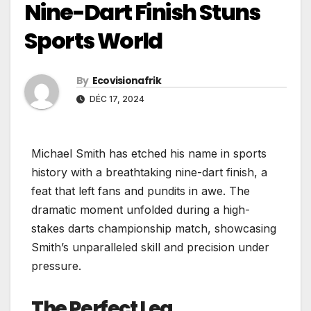
Nine-Dart Finish Stuns
Sports World
By
Ecovisionafrik
DÉC 17, 2024
Michael Smith has etched his name in sports
history with a breathtaking nine-dart finish, a
feat that left fans and pundits in awe. The
dramatic moment unfolded during a high-
stakes darts championship match, showcasing
Smith’s unparalleled skill and precision under
pressure.
The Perfect Leg