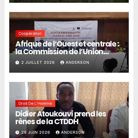
Coopération
Afrique de l’Ouest et centrale :
la Commission de l’Union
africaine veut renforcer
2 JUILLET 2026
ANDERSON
l’intégration des services
climatiques dans les
politiques publiques
Droit De L'Homme
Didier Atoukouvi prend les
rênes de la CTDDH
29 JUIN 2026
ANDERSON