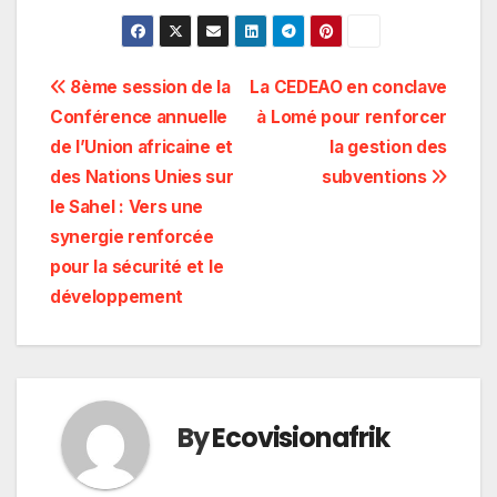
Navigation
8ème session de la
La CEDEAO en conclave
Conférence annuelle
à Lomé pour renforcer
de
de l’Union africaine et
la gestion des
l’article
des Nations Unies sur
subventions
le Sahel : Vers une
synergie renforcée
pour la sécurité et le
développement
By
Ecovisionafrik