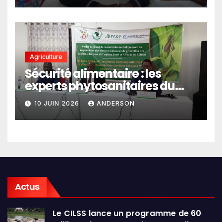
Agriculture
Sécurité alimentaire : les
experts phytosanitaires du
Sahel et d’Afrique de l’Ouest
10 JUIN 2026
ANDERSON
en conclave à Lomé
Actus
Le CILSS lance un programme de 60