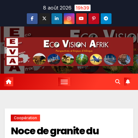
Skip
8 août 2026
19h39
to
content
Coopération
Noce de granite du