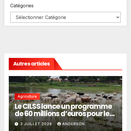
Catégories
Autres articles
Agriculture
Le CILSS lance un programme
de 60 millions d’euros pour le
pastoralisme
3 JUILLET 2026
ANDERSON