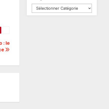
 : le
nce