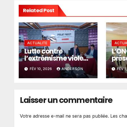
Related Post
ACTUALITE
ACTUA
Lutte contre
L’O
l’extrémisme violent
prése
dans les territoires
« Ar
FÉV 10, 2026
ANDERSON
FÉV 1
frontaliers du Golfe
aux 
de Guinée: le projet
Yoto 
PARCIT lancé à
Cotonou
Laisser un commentaire
Votre adresse e-mail ne sera pas publiée.
Les cha