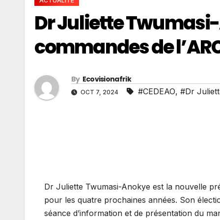
ACTUALITE
Dr Juliette Twumasi
commandes de l’ARC
By
Ecovisionafrik
#CEDEAO
,
#Dr Julie
OCT 7, 2024
Dr Juliette Twumasi-Anokye est la nouvelle pré
pour les quatre prochaines années. Son électio
séance d’information et de présentation du man