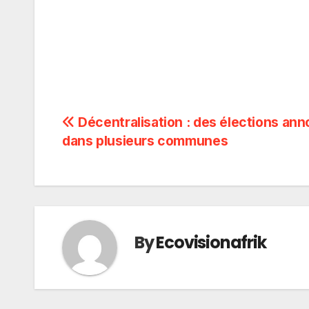
Navigation
Décentralisation : des élections an
dans plusieurs communes
de
l’article
By
Ecovisionafrik