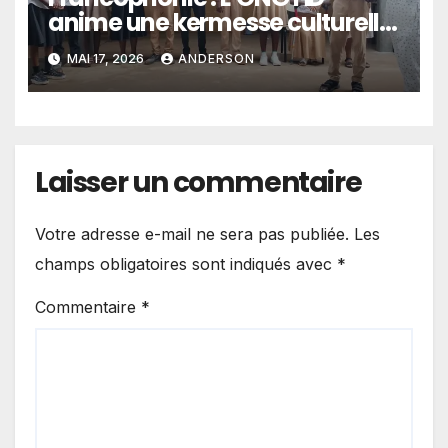
anime une kermesse culturelle
pour raviver l’amour du
MAI 17, 2026
ANDERSON
français chez les élèves
Laisser un commentaire
Votre adresse e-mail ne sera pas publiée.
Les
champs obligatoires sont indiqués avec
*
Commentaire
*