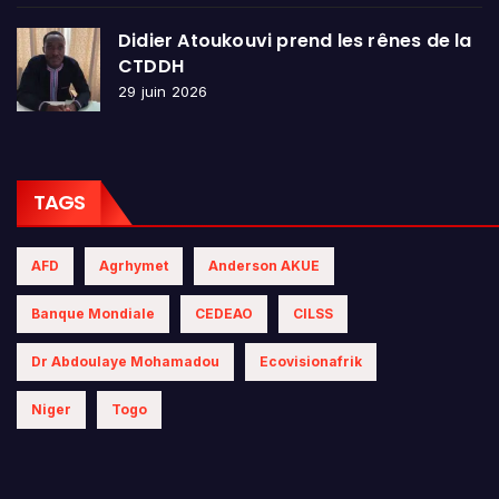
Didier Atoukouvi prend les rênes de la
CTDDH
29 juin 2026
TAGS
AFD
Agrhymet
Anderson AKUE
Banque Mondiale
CEDEAO
CILSS
Dr Abdoulaye Mohamadou
Ecovisionafrik
Niger
Togo