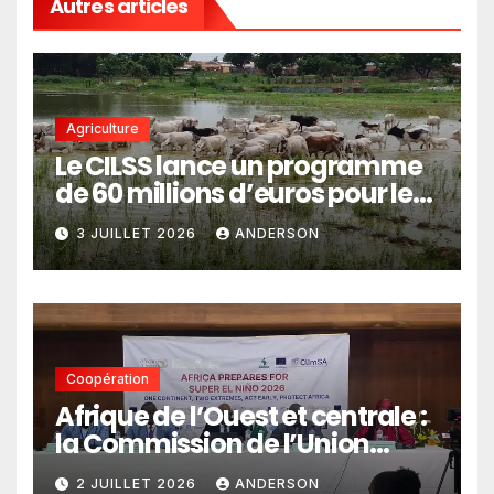
Autres articles
Agriculture
Le CILSS lance un programme
de 60 millions d’euros pour le
pastoralisme
3 JUILLET 2026
ANDERSON
Coopération
Afrique de l’Ouest et centrale :
la Commission de l’Union
africaine veut renforcer
2 JUILLET 2026
ANDERSON