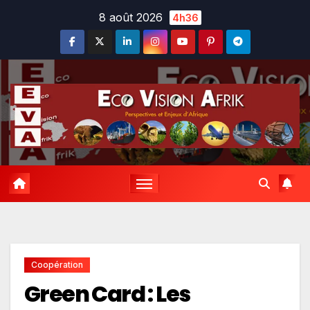
Skip
8 août 2026
4h36
to
content
Coopération
Green Card : Les