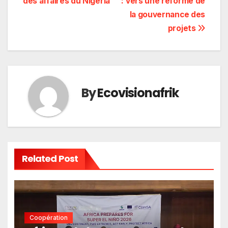
des affaires du Nigeria
: vers une réforme de
de
la gouvernance des
l’article
projets
By
Ecovisionafrik
Related Post
Coopération