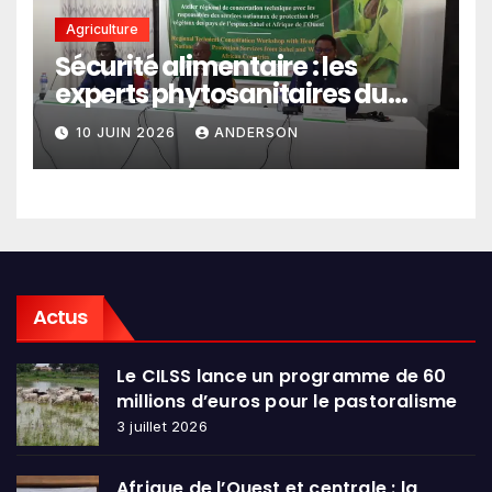
Agriculture
Sécurité alimentaire : les
experts phytosanitaires du
Sahel et d’Afrique de l’Ouest
10 JUIN 2026
ANDERSON
en conclave à Lomé
Actus
Le CILSS lance un programme de 60
millions d’euros pour le pastoralisme
3 juillet 2026
Afrique de l’Ouest et centrale : la