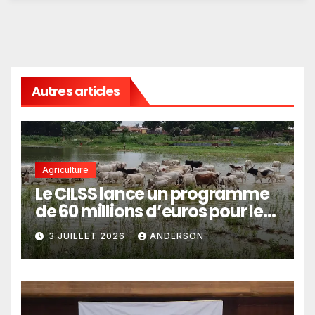
Autres articles
Agriculture
Le CILSS lance un programme
de 60 millions d’euros pour le
pastoralisme
3 JUILLET 2026
ANDERSON