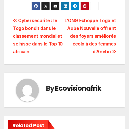
Navigation
Cybersécurité : le
L’ONG Echoppe Togo et
Togo bondit dans le
Aube Nouvelle offrent
de
classement mondial et
des foyers améliorés
l’article
se hisse dans le Top 10
écolo à des femmes
africain
d’Aného
By
Ecovisionafrik
Related Post