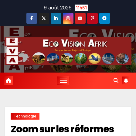
Skip
9 août 2026
11h51
to
content
Technologie
Zoom sur les réformes