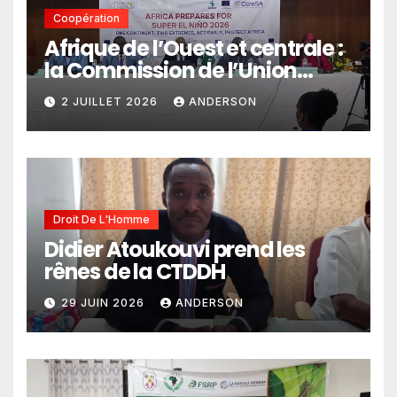
Coopération
Afrique de l’Ouest et centrale :
la Commission de l’Union
africaine veut renforcer
2 JUILLET 2026
ANDERSON
l’intégration des services
climatiques dans les
politiques publiques
Droit De L'Homme
Didier Atoukouvi prend les
rênes de la CTDDH
29 JUIN 2026
ANDERSON