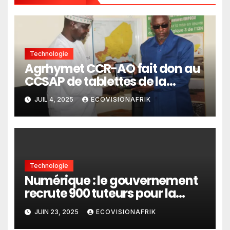
Technologie
Agrhymet CCR-AO fait don au
CCSAP de tablettes de la
modernisation
JUIL 4, 2025
ECOVISIONAFRIK
Technologie
Numérique : le gouvernement
recrute 900 tuteurs pour la
formation à l’IA et à l’anglais
JUIN 23, 2025
ECOVISIONAFRIK