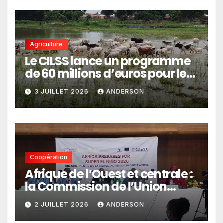
Agriculture
Le CILSS lance un programme
de 60 millions d’euros pour le
pastoralisme
3 JUILLET 2026
ANDERSON
Coopération
Afrique de l’Ouest et centrale :
la Commission de l’Union
africaine veut renforcer
2 JUILLET 2026
ANDERSON
l’intégration des services