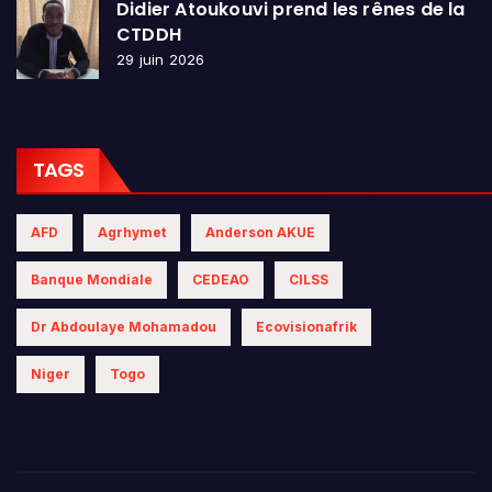
Didier Atoukouvi prend les rênes de la
CTDDH
29 juin 2026
TAGS
AFD
Agrhymet
Anderson AKUE
Banque Mondiale
CEDEAO
CILSS
Dr Abdoulaye Mohamadou
Ecovisionafrik
Niger
Togo