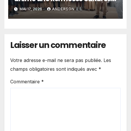
pour raviver l’amour du
MAI 17, 2026
ANDERSON
français chez les élèves
Laisser un commentaire
Votre adresse e-mail ne sera pas publiée.
Les
champs obligatoires sont indiqués avec
*
Commentaire
*