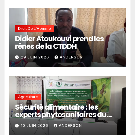
climatiques dans les
politiques publiques
Droit De L'Homme
Didier Atoukouvi prend les
rênes de la CTDDH
29 JUIN 2026
ANDERSON
Agriculture
Sécurité alimentaire : les
experts phytosanitaires du
Sahel et d’Afrique de l’Ouest
10 JUIN 2026
ANDERSON
en conclave à Lomé