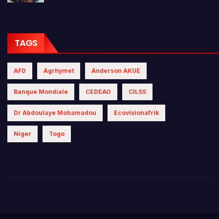
TAGS
AFD
Agrhymet
Anderson AKUE
Banque Mondiale
CEDEAO
CILSS
Dr Abdoulaye Mohamadou
Ecovisionafrik
Niger
Togo