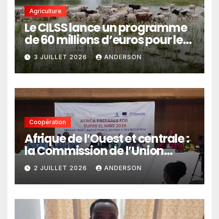
Agriculture
Le CILSS lance un programme
de 60 millions d’euros pour le
pastoralisme
3 JUILLET 2026
ANDERSON
Coopération
Afrique de l’Ouest et centrale :
la Commission de l’Union
africaine veut renforcer
2 JUILLET 2026
ANDERSON
l’intégration des services
climatiques dans les
politiques publiques