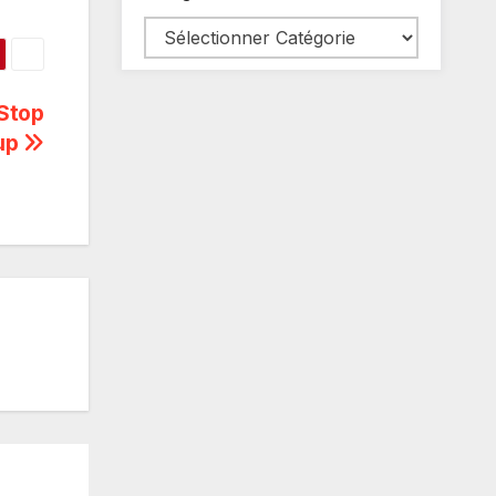
 Stop
up