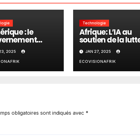
logie
Technologie
rique : le
Afrique: L’IA au
vernement
soutien de la lutt
ute 900 tuteurs
contre la résista
23, 2025
JAN 27, 2025
 la formation à
aux médicamen
et à l’anglais
IONAFRIK
ECOVISIONAFRIK
mps obligatoires sont indiqués avec
*