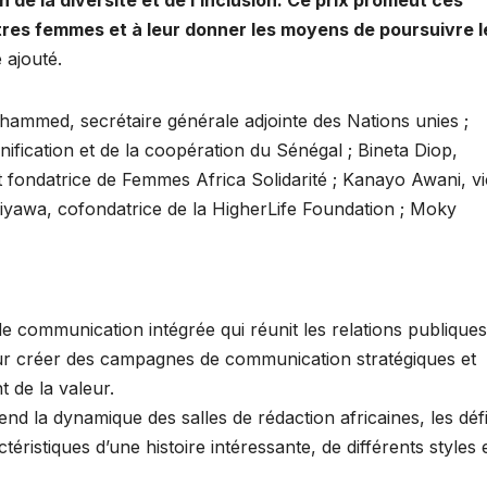
 de la diversité et de l’inclusion. Ce prix promeut ces
autres femmes et à leur donner les moyens de poursuivre 
e ajouté.
hammed, secrétaire générale adjointe des Nations unies ;
nification et de la coopération du Sénégal ; Bineta Diop,
t fondatrice de Femmes Africa Solidarité ; Kanayo Awani, vi
siyawa, cofondatrice de la HigherLife Foundation ; Moky
communication intégrée qui réunit les relations publiques,
our créer des campagnes de communication stratégiques et
t de la valeur.
 la dynamique des salles de rédaction africaines, les déf
éristiques d’une histoire intéressante, de différents styles 