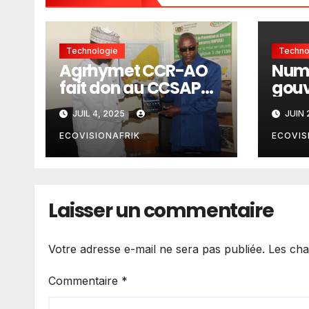
Technologie
Techno
Agrhymet CCR-AO
Numé
fait don au CCSAP
gou
de tablettes de la
recr
JUIL 4, 2025
JUIN 
modernisation
pour
l’IA 
ECOVISIONAFRIK
ECOVIS
Laisser un commentaire
Votre adresse e-mail ne sera pas publiée.
Les cha
Commentaire
*