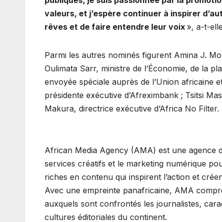
publiques, je suis passionnée par la promotion
valeurs, et j’espère continuer à inspirer d’
rêves et de faire entendre leur voix
», a-t-ell
Parmi les autres nominés figurent Amina J. Mo
Oulimata Sarr, ministre de l’Économie, de la pla
envoyée spéciale auprès de l’Union africaine e
présidente exécutive d’Afreximbank ; Tsitsi Ma
Makura, directrice exécutive d’Africa No Filter.
African Media Agency (AMA) est une agence de 
services créatifs et le marketing numérique p
riches en contenu qui inspirent l’action et créen
Avec une empreinte panafricaine, AMA comprend
auxquels sont confrontés les journalistes, caract
cultures éditoriales du continent.