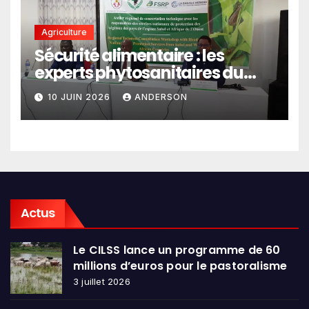
Agriculture
Sécurité alimentaire : les
experts phytosanitaires du
Sahel et d’Afrique de l’Ouest
10 JUIN 2026
ANDERSON
en conclave à Lomé
Actus
Le CILSS lance un programme de 60
millions d’euros pour le pastoralisme
3 juillet 2026