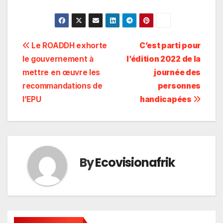
Navigation
Le ROADDH exhorte
C’est parti pour
le gouvernement à
l’édition 2022 de la
de
mettre en œuvre les
journée des
l’article
recommandations de
personnes
l’EPU
handicapées
By
Ecovisionafrik