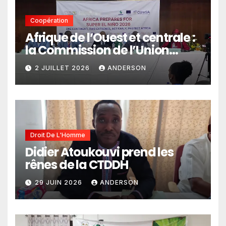
Coopération
Afrique de l’Ouest et centrale :
la Commission de l’Union
africaine veut renforcer
2 JUILLET 2026
ANDERSON
l’intégration des services
climatiques dans les
politiques publiques
Droit De L'Homme
Didier Atoukouvi prend les
rênes de la CTDDH
29 JUIN 2026
ANDERSON