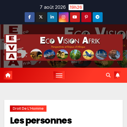
Skip
7 août 2026
19h26
to
content
Droit De L'Homme
Les personnes