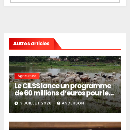
Autres articles
Agriculture
Le CILSS lance un programme
de 60 millions d’euros pour le
pastoralisme
3 JUILLET 2026
ANDERSON