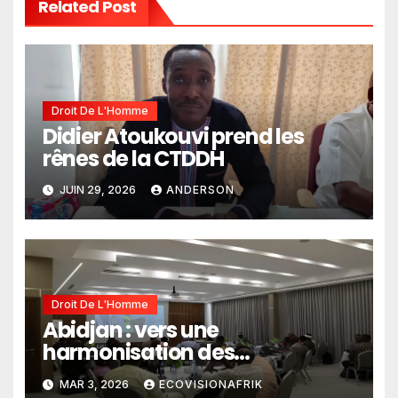
Related Post
Droit De L'Homme
Didier Atoukouvi prend les
rênes de la CTDDH
JUIN 29, 2026
ANDERSON
Droit De L'Homme
Abidjan : vers une
harmonisation des
mécanismes de protection des
MAR 3, 2026
ECOVISIONAFRIK
Femmes Défenseures des