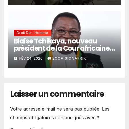
Droits Humains en Afrique de
l’Ouest
Droit De L'Homme
Blaise Tchikaya, nouveau
président de la Cour africaine
des droits de l’homme et des
FÉV 24, 2026
ECOVISIONAFRIK
peuples
Laisser un commentaire
Votre adresse e-mail ne sera pas publiée.
Les
champs obligatoires sont indiqués avec
*