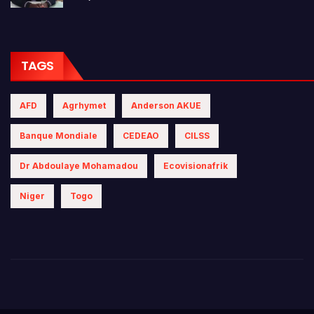
TAGS
AFD
Agrhymet
Anderson AKUE
Banque Mondiale
CEDEAO
CILSS
Dr Abdoulaye Mohamadou
Ecovisionafrik
Niger
Togo