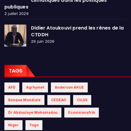
climatiques dans les politiques
publiques
2 juillet 2026
Didier Atoukouvi prend les rênes de la
CTDDH
29 juin 2026
TAGS
AFD
Agrhymet
Anderson AKUE
Banque Mondiale
CEDEAO
CILSS
Dr Abdoulaye Mohamadou
Ecovisionafrik
Niger
Togo