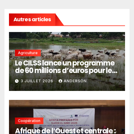
Autres articles
Agriculture
Le CILSS lance un programme
de 60 millions d’euros pour le
pastoralisme
3 JUILLET 2026
ANDERSON
Coopération
Afrique de l’Ouest et centrale :