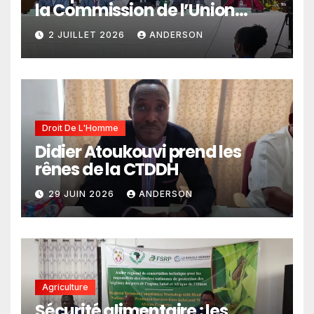
la Commission de l’Union
africaine veut renforcer
2 JUILLET 2026
ANDERSON
l’intégration des services
climatiques dans les
politiques publiques
Droit De L'Homme
Didier Atoukouvi prend les
rênes de la CTDDH
29 JUIN 2026
ANDERSON
Agriculture
Sécurité alimentaire : les