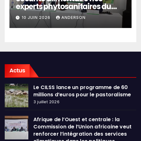
experts phytosanitaires du
Sahel et d’Afrique de l’Ouest
10 JUIN 2026
ANDERSON
en conclave à Lomé
Actus
Le CILSS lance un programme de 60
millions d’euros pour le pastoralisme
3 juillet 2026
Afrique de l’Ouest et centrale : la
Commission de l’Union africaine veut
renforcer l’intégration des services