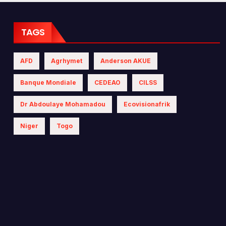
 les politiques
iques
TAGS
AFD
Agrhymet
Anderson AKUE
Banque Mondiale
CEDEAO
CILSS
Dr Abdoulaye Mohamadou
Ecovisionafrik
Niger
Togo