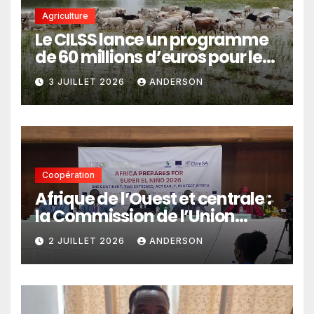
Agriculture
Le CILSS lance un programme
de 60 millions d’euros pour le
pastoralisme
3 JUILLET 2026
ANDERSON
Coopération
Afrique de l’Ouest et centrale :
la Commission de l’Union
africaine veut renforcer
2 JUILLET 2026
ANDERSON
l’intégration des services
climatiques dans les
politiques publiques