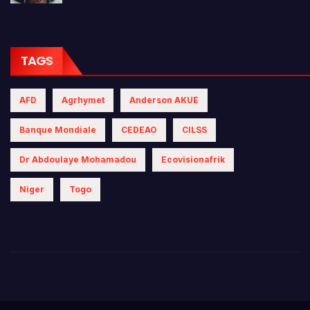
TAGS
AFD
Agrhymet
Anderson AKUE
Banque Mondiale
CEDEAO
CILSS
Dr Abdoulaye Mohamadou
Ecovisionafrik
Niger
Togo