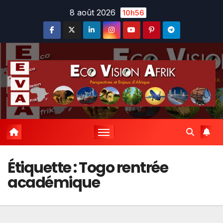
Skip
8 août 2026
10h56
to
content
Étiquette :
Togo rentrée
académique