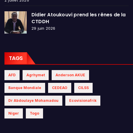
2 juillet 2026
Didier Atoukouvi prend les rênes de la
CTDDH
29 juin 2026
TAGS
AFD
Agrhymet
Anderson AKUE
Banque Mondiale
CEDEAO
CILSS
Dr Abdoulaye Mohamadou
Ecovisionafrik
Niger
Togo