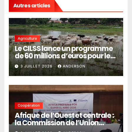
Autres articles
Agriculture
Le CILSS lance un programme
de 60 millions d’euros pour le
pastoralisme
3 JUILLET 2026
ANDERSON
Coopération
Afrique de l’Ouest et centrale :
la Commission de l’Union
africaine veut renforcer