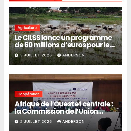
Agriculture
Le CILSS lance un programme
de 60 millions d’euros pour le
pastoralisme
3 JUILLET 2026
ANDERSON
Coopération
Afrique de l’Ouest et centrale :
la Commission de l’Union
africaine veut renforcer
2 JUILLET 2026
ANDERSON
l’intégration des services