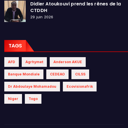
Didier Atoukouvi prend les rênes de la
CTDDH
29 juin 2026
TAGS
AFD
Agrhymet
Anderson AKUE
Banque Mondiale
CEDEAO
CILSS
Dr Abdoulaye Mohamadou
Ecovisionafrik
Niger
Togo