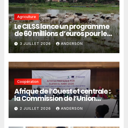
Agriculture
Le CILSS lance un programme
de 60 millions d’euros pour le
pastoralisme
3 JUILLET 2026
ANDERSON
Coopération
Afrique de l’Ouest et centrale :
la Commission de l’Union
africaine veut renforcer
2 JUILLET 2026
ANDERSON
l’intégration des services
climatiques dans les
politiques publiques