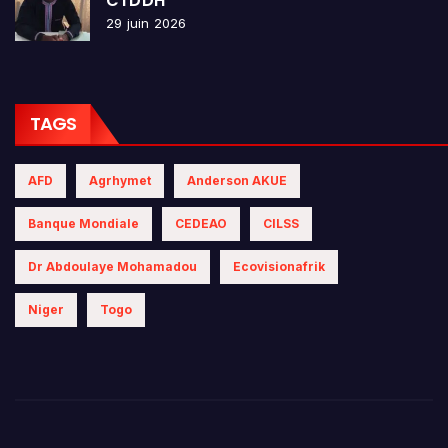
CTDDH
29 juin 2026
TAGS
AFD
Agrhymet
Anderson AKUE
Banque Mondiale
CEDEAO
CILSS
Dr Abdoulaye Mohamadou
Ecovisionafrik
Niger
Togo