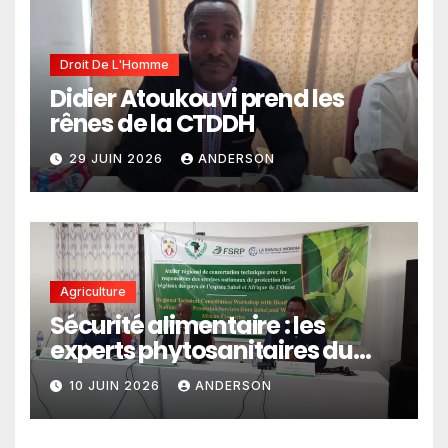
Droit De L'Homme
Didier Atoukouvi prend les
rênes de la CTDDH
29 JUIN 2026
ANDERSON
Agriculture
Sécurité alimentaire : les
experts phytosanitaires du
Sahel et d’Afrique de l’Ouest
10 JUIN 2026
ANDERSON
en conclave à Lomé