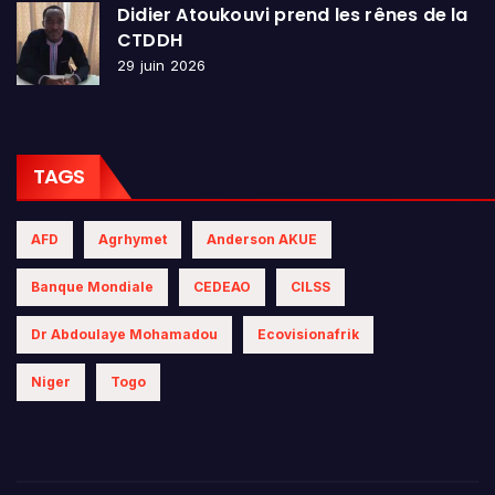
Didier Atoukouvi prend les rênes de la
CTDDH
29 juin 2026
TAGS
AFD
Agrhymet
Anderson AKUE
Banque Mondiale
CEDEAO
CILSS
Dr Abdoulaye Mohamadou
Ecovisionafrik
Niger
Togo