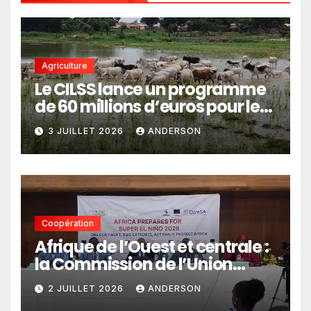
Agriculture
Le CILSS lance un programme
de 60 millions d’euros pour le
pastoralisme
3 JUILLET 2026
ANDERSON
Coopération
Afrique de l’Ouest et centrale :
la Commission de l’Union
africaine veut renforcer
2 JUILLET 2026
ANDERSON
l’intégration des services