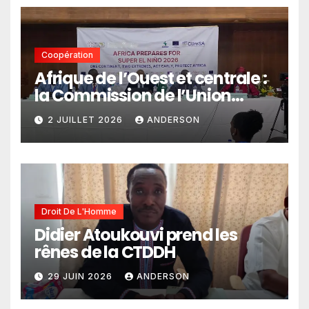
Coopération
Afrique de l’Ouest et centrale :
la Commission de l’Union
africaine veut renforcer
2 JUILLET 2026
ANDERSON
l’intégration des services
climatiques dans les
politiques publiques
Droit De L'Homme
Didier Atoukouvi prend les
rênes de la CTDDH
29 JUIN 2026
ANDERSON