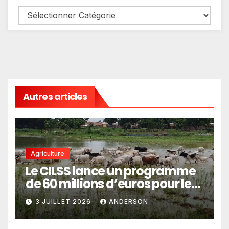
Autres articles
Agriculture
Le CILSS lance un programme
de 60 millions d’euros pour le
pastoralisme
3 JUILLET 2026
ANDERSON