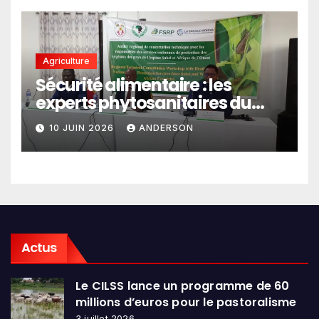
Agriculture
Sécurité alimentaire : les
experts phytosanitaires du
Sahel et d’Afrique de l’Ouest
10 JUIN 2026
ANDERSON
en conclave à Lomé
Actus
Le CILSS lance un programme de 60
millions d’euros pour le pastoralisme
3 juillet 2026