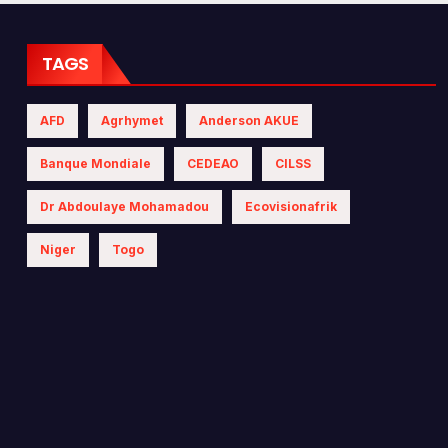
 les politiques
iques
TAGS
AFD
Agrhymet
Anderson AKUE
Banque Mondiale
CEDEAO
CILSS
Dr Abdoulaye Mohamadou
Ecovisionafrik
Niger
Togo