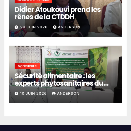
Didier Atoukouvi prend les
rênes de la CTDDH
29 JUIN 2026
ANDERSON
Agriculture
Sécurité alimentaire : les
experts phytosanitaires du
Sahel et d’Afrique de l’Ouest
10 JUIN 2026
ANDERSON
en conclave à Lomé