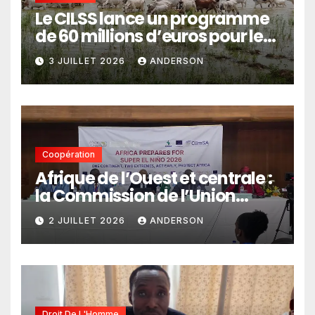
Le CILSS lance un programme
de 60 millions d’euros pour le
pastoralisme
3 JUILLET 2026
ANDERSON
Coopération
Afrique de l’Ouest et centrale :
la Commission de l’Union
africaine veut renforcer
2 JUILLET 2026
ANDERSON
l’intégration des services
climatiques dans les
politiques publiques
Droit De L'Homme