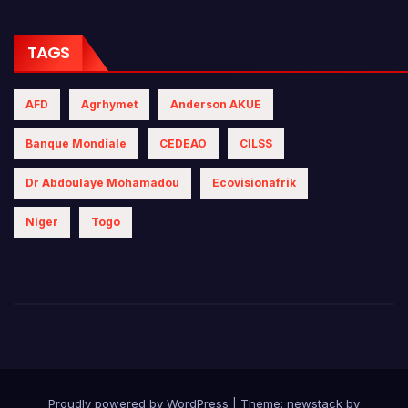
TAGS
AFD
Agrhymet
Anderson AKUE
Banque Mondiale
CEDEAO
CILSS
Dr Abdoulaye Mohamadou
Ecovisionafrik
Niger
Togo
Proudly powered by WordPress
|
Theme: newstack by