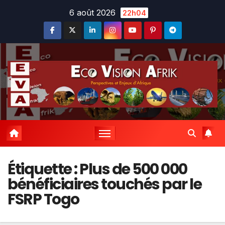
Skip
6 août 2026
22h04
to
content
Étiquette :
Plus de 500 000
bénéficiaires touchés par le
FSRP Togo