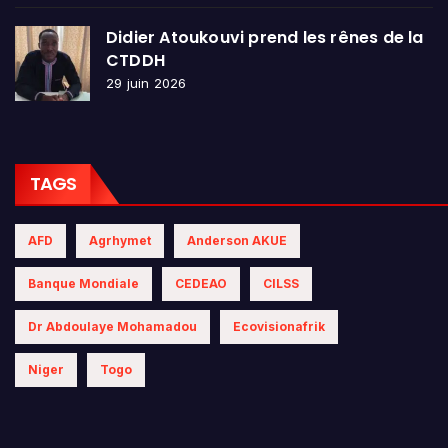
Didier Atoukouvi prend les rênes de la
CTDDH
29 juin 2026
TAGS
AFD
Agrhymet
Anderson AKUE
Banque Mondiale
CEDEAO
CILSS
Dr Abdoulaye Mohamadou
Ecovisionafrik
Niger
Togo