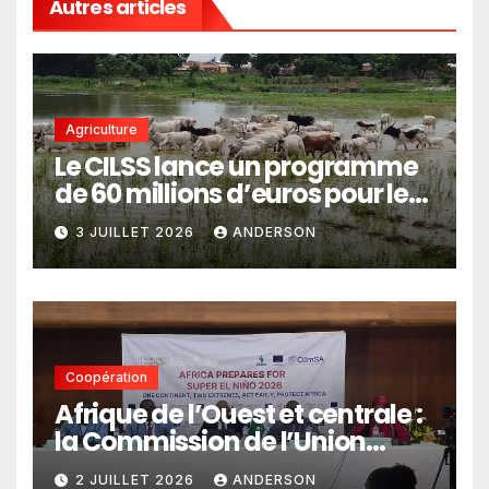
Autres articles
Agriculture
Le CILSS lance un programme
de 60 millions d’euros pour le
pastoralisme
3 JUILLET 2026
ANDERSON
Coopération
Afrique de l’Ouest et centrale :
la Commission de l’Union
africaine veut renforcer
2 JUILLET 2026
ANDERSON