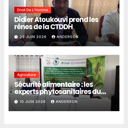
Droit De L'Homme
Didier Atoukouvi prend les
rênes de la CTDDH
29 JUIN 2026
ANDERSON
Agriculture
Sécurité alimentaire : les
experts phytosanitaires du
Sahel et d’Afrique de l’Ouest
10 JUIN 2026
ANDERSON
en conclave à Lomé