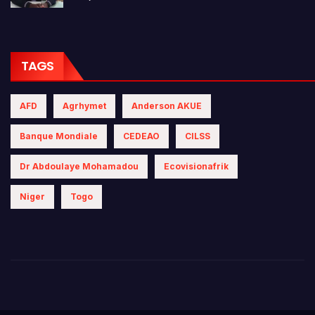
TAGS
AFD
Agrhymet
Anderson AKUE
Banque Mondiale
CEDEAO
CILSS
Dr Abdoulaye Mohamadou
Ecovisionafrik
Niger
Togo