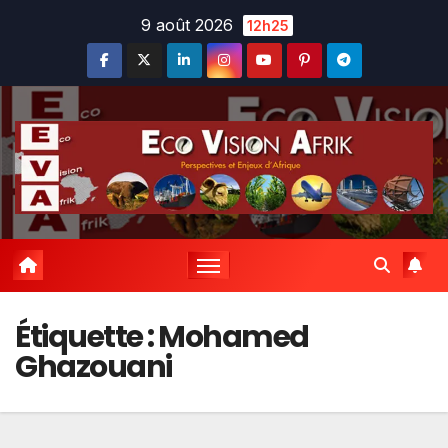
Skip
9 août 2026
12h25
to
content
Étiquette :
Mohamed
Ghazouani