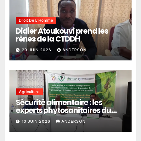
Droit De L'Homme
Didier Atoukouvi prend les
rênes de la CTDDH
29 JUIN 2026
ANDERSON
Agriculture
Sécurité alimentaire : les
experts phytosanitaires du
Sahel et d’Afrique de l’Ouest
10 JUIN 2026
ANDERSON
en conclave à Lomé