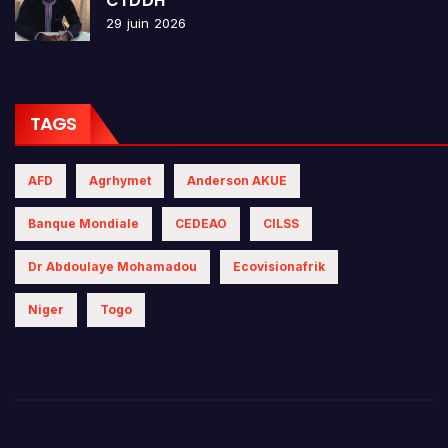
CTDDH
29 juin 2026
TAGS
AFD
Agrhymet
Anderson AKUE
Banque Mondiale
CEDEAO
CILSS
Dr Abdoulaye Mohamadou
Ecovisionafrik
Niger
Togo