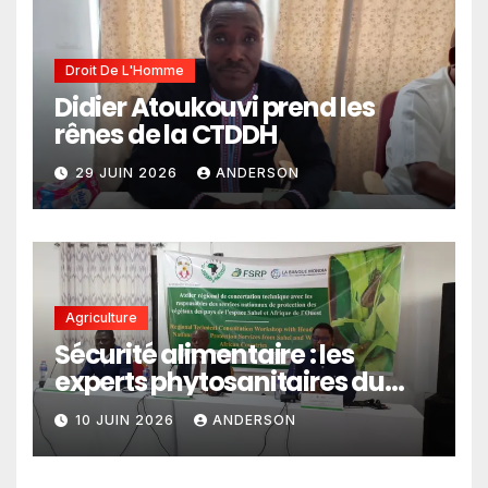
Droit De L'Homme
Didier Atoukouvi prend les
rênes de la CTDDH
29 JUIN 2026
ANDERSON
Agriculture
Sécurité alimentaire : les
experts phytosanitaires du
Sahel et d’Afrique de l’Ouest
10 JUIN 2026
ANDERSON
en conclave à Lomé