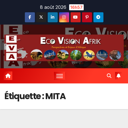
Skip
8 août 2026
16h57
to
content
Étiquette :
MITA