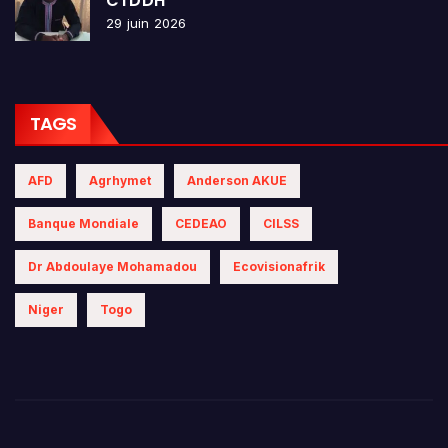
CTDDH
29 juin 2026
TAGS
AFD
Agrhymet
Anderson AKUE
Banque Mondiale
CEDEAO
CILSS
Dr Abdoulaye Mohamadou
Ecovisionafrik
Niger
Togo