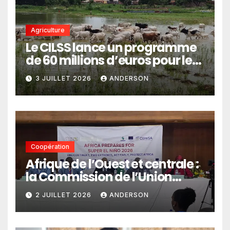
Agriculture
Le CILSS lance un programme
de 60 millions d’euros pour le
pastoralisme
3 JUILLET 2026
ANDERSON
Coopération
Afrique de l’Ouest et centrale :
la Commission de l’Union
africaine veut renforcer
2 JUILLET 2026
ANDERSON
l’intégration des services
climatiques dans les
politiques publiques