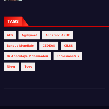
TAGS
AFD
Agrhymet
Anderson AKUE
Banque Mondiale
CEDEAO
CILSS
Dr Abdoulaye Mohamadou
Ecovisionafrik
Niger
Togo