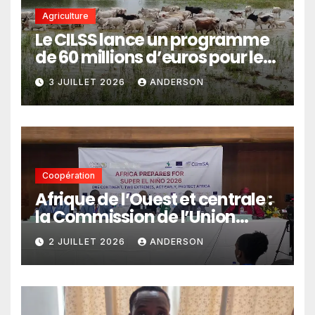
Agriculture
Le CILSS lance un programme
de 60 millions d’euros pour le
pastoralisme
3 JUILLET 2026
ANDERSON
Coopération
Afrique de l’Ouest et centrale :
la Commission de l’Union
africaine veut renforcer
2 JUILLET 2026
ANDERSON
l’intégration des services
climatiques dans les
politiques publiques